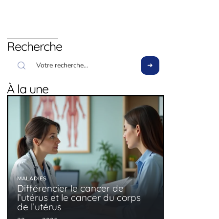
Recherche
À la une
MALADIES
Différencier le cancer de
l’utérus et le cancer du corps
de l’utérus