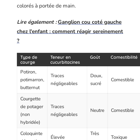
colorés à portée de main.
Lire également :
Ganglion cou coté gauche
chez l'enfant : comment réagir sereinement
?
Type de
Teneur en
Goût
Comestibilité
courge
cucurbitacines
Potiron,
Traces
Doux,
potimarron,
Comestible
négligeables
sucré
butternut
Courgette
de potager
Traces
Neutre
Comestible
(non
négligeables
hybridée)
Coloquinte
Très
Élevée
Toxique