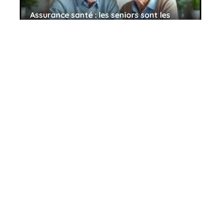
Assurance santé : les seniors sont les
mieux couverts
27 avril 2026
La blépharoplastie, pour remodeler les
paupières et rajeunir le regard
27 avril 2026
Contact
Mentions Légales
Sitemap