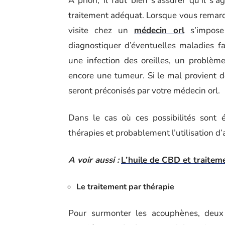
A priori, il faut bien s’assurer qu’il 
traitement adéquat. Lorsque vous remar
visite chez un
médecin orl
s’impos
diagnostiquer d’éventuelles maladies 
une infection des oreilles, un problèm
encore une tumeur. Si le mal provient de
seront préconisés par votre médecin orl.
Dans le cas où ces possibilités sont é
thérapies et probablement l’utilisation d’a
A voir aussi :
L’huile de CBD et traitem
Le traitement par thérapie
Pour surmonter les acouphènes, deux 