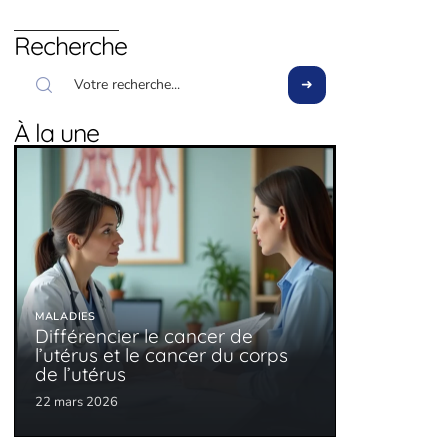
Recherche
À la une
MALADIES
Différencier le cancer de
l’utérus et le cancer du corps
de l’utérus
22 mars 2026